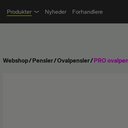
Produkter
Nyheder
Forhandlere
RULLER
PENSLER
KOSTE & RENGØRING
Webshop
Pensler
Ovalpensler
PRO ovalpen
VÆRKTØJ