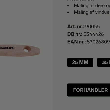
Maling af døre 
Maling af vindue
Art. nr.
90055
DB nr.
5344426
EAN nr.
57026809
25 MM
35
FORHANDLER