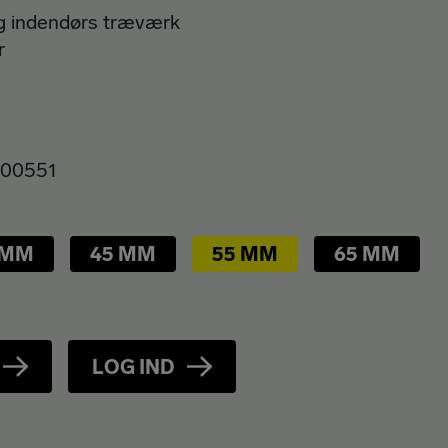
og indendørs træværk
r
00551
 MM
45 MM
55 MM
65 MM
LOG IND