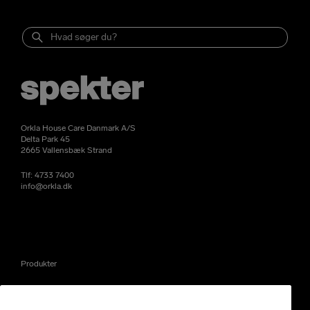
Orkla House Care Danmark A/S
Delta Park 45
2665 Vallensbæk Strand
Tlf:
4733 7400
info@orkla.dk
Produkter
Nyheder