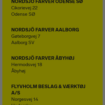
NORDSJÖ FARVER ODENSE SØ
Cikorievej 22
Odense SØ
NORDSJÖ FARVER AALBORG
Gøteborgvej 7
Aalborg SV
NORDSJÖ FARVER ÅBYHØJ
Hermodsvej 18
Åbyhøj
FLYVHOLM BESLAG & VÆRKTØJ
A/S
Norgesvej 14