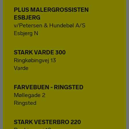
VÆRKTØJ
PLUS MALERGROSSISTEN
Om Spekter
ESBJERG
v/Petersen & Hundebøl A/S
Esbjerg N
STARK VARDE 300
Ringkøbingvej 13
Varde
FARVEBUEN - RINGSTED
Møllegade 2
Ringsted
STARK VESTERBRO 220