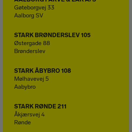
Gøteborgvej 33
Aalborg SV
STARK BRØNDERSLEV 105
Østergade 88
Brønderslev
STARK ÅBYBRO 108
Produkter
Mølhavevej 5
Aabybro
RULLER
Nyheder
STARK RØNDE 211
PENSLER
Forhandlere
Åkjærsvej 4
Rønde
OSTE & RENGØRING
Kontakt