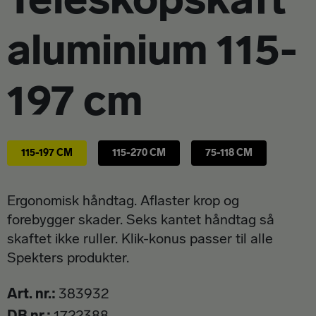
aluminium 115-
197 cm
115-197 CM
115-270 CM
75-118 CM
Ergonomisk håndtag.
Aflaster krop og
forebygger skader.
Seks kantet håndtag så
skaftet ikke ruller.
Klik-konus passer til alle
Spekters produkter.
Art. nr.
383932
DB nr.
1722388