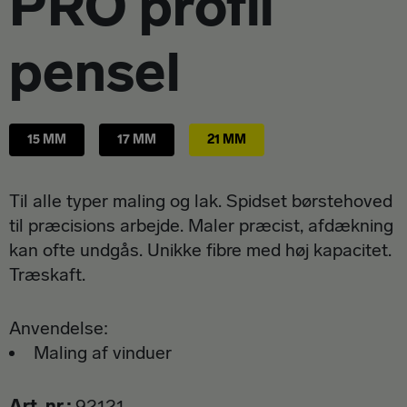
PRO profil
Om Spekter
pensel
15 MM
17 MM
21 MM
Til alle typer maling og lak. Spidset børstehoved
til præcisions arbejde. Maler præcist, afdækning
kan ofte undgås. Unikke fibre med høj kapacitet.
Træskaft.
Anvendelse:
Maling af vinduer
Art. nr.
92121