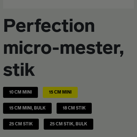
OSTE & RENGØRING
Kontakt
Perfection
VÆRKTØJ
Om Spekter
micro-mester,
stik
10 CM MINI
15 CM MINI
15 CM MINI, BULK
18 CM STIK
25 CM STIK
25 CM STIK, BULK