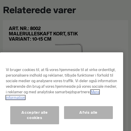
Relaterede varer
ART. NR.: 8002
MALERULLESKAFT KORT, STIK
VARIANT: 10-15 CM
Vi bruger cookies til, at få vores hjemmeside til at virke ordentligt,
personalisere indhold og reklamer, tilbyde funktioner i forhold til
sociale medier og analysere vores traffik. Vi deler også information
vedrørende din brug af vores hjemmeside på vores sociale medier,
i reklamer og med analytiske samarbejdspartnere.
Mere
information
Accepter alle
Afvis alle
cookies