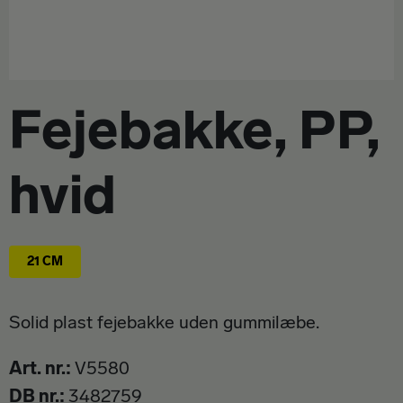
OSTE & RENGØRING
Kontakt
VÆRKTØJ
Om Spekter
Fejebakke, PP,
hvid
21 CM
Solid plast fejebakke uden gummilæbe.
Art. nr.
V5580
DB nr.
3482759