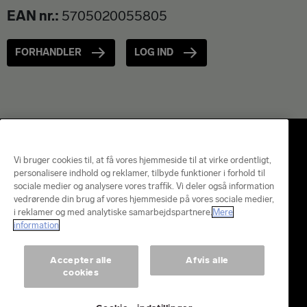
EAN nr.
5705020055805
FORHANDLER
LOG IND
Vi bruger cookies til, at få vores hjemmeside til at virke ordentligt,
personalisere indhold og reklamer, tilbyde funktioner i forhold til
sociale medier og analysere vores traffik. Vi deler også information
vedrørende din brug af vores hjemmeside på vores sociale medier,
i reklamer og med analytiske samarbejdspartnere.
Mere
information
Orkla House Care Danmark A/S
Accepter alle
Afvis alle
Delta Park 45
cookies
2665 Vallensbæk Strand
Tlf:
4733 7400