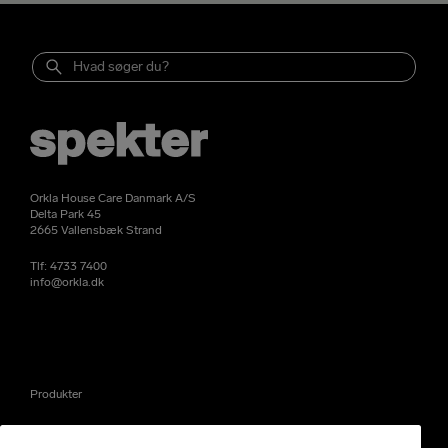
Orkla House Care Danmark A/S
Delta Park 45
2665 Vallensbæk Strand
Tlf:
4733 7400
info@orkla.dk
Produkter
Nyheder