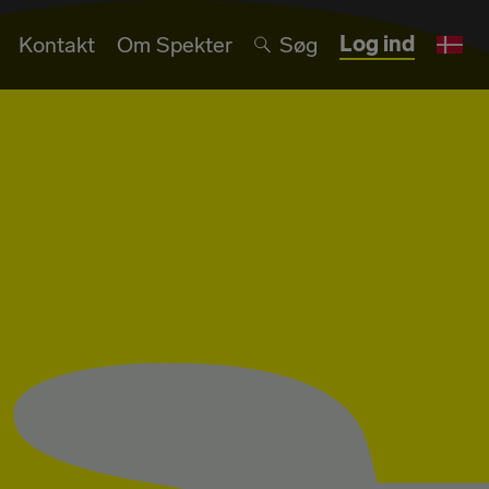
Log ind
Kontakt
Om Spekter
Søg