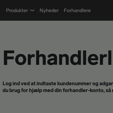
Produkter
Nyheder
Forhandlere
RULLER
PENSLER
KOSTE & RENGØRING
Forhandler
VÆRKTØJ
Log ind ved at indtaste kundenummer og adgan
du brug for hjælp med din forhandler-konto, så r