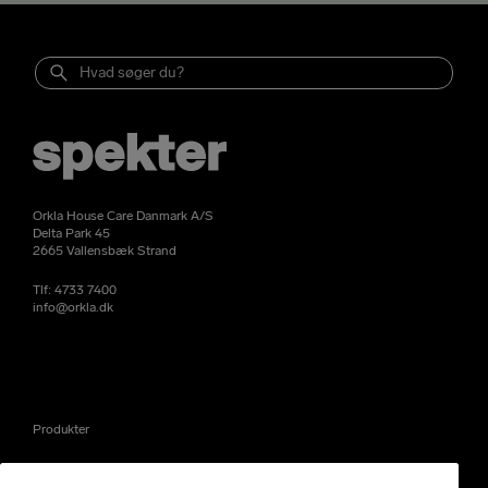
Orkla House Care Danmark A/S
Delta Park 45
2665 Vallensbæk Strand
Tlf:
4733 7400
info@orkla.dk
Produkter
Nyheder