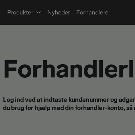
Produkter
Nyheder
Forhandlere
RULLER
PENSLER
KOSTE & RENGØRING
Forhandler
VÆRKTØJ
Log ind ved at indtaste kundenummer og adgan
du brug for hjælp med din forhandler-konto, så r