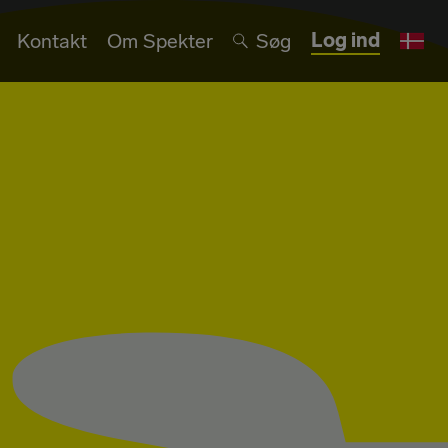
Log ind
Kontakt
Om Spekter
Søg