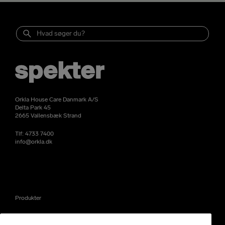
Orkla House Care Danmark A/S
Delta Park 45
2665 Vallensbæk Strand
Tlf:
4733 7400
info@orkla.dk
Produkter
Nyheder