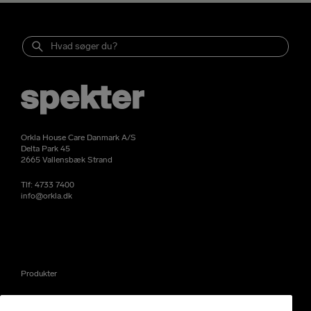
Orkla House Care Danmark A/S
Delta Park 45
2665 Vallensbæk Strand
Tlf:
4733 7400
info@orkla.dk
Produkter
Nyheder